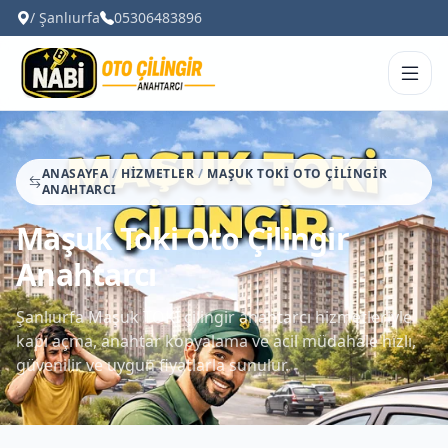
/ Şanlıurfa
05306483896
ANASAYFA
/
HIZMETLER
/
MAŞUK TOKI OTO ÇILINGIR
ANAHTARCI
Maşuk Toki Oto Çilingir
Anahtarcı
Şanlıurfa Maşuk TOKİ çilingir anahtarcı hizmetleriyle
kapı açma, anahtar kopyalama ve acil müdahale hızlı,
güvenilir ve uygun fiyatlarla sunulur.