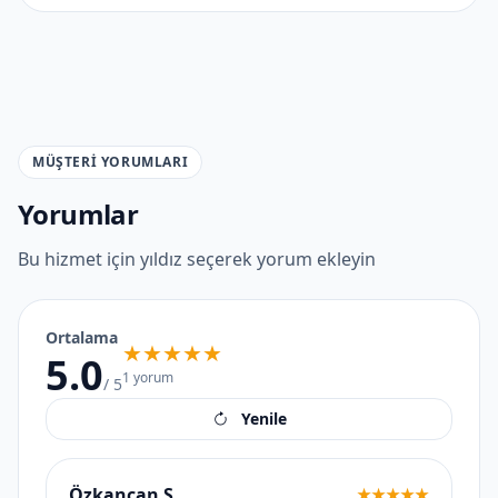
MÜŞTERI YORUMLARI
Yorumlar
Bu hizmet için yıldız seçerek yorum ekleyin
Ortalama
★★★★★
5.0
1
yorum
/ 5
Yenile
Özkancan Ş.
★★★★★