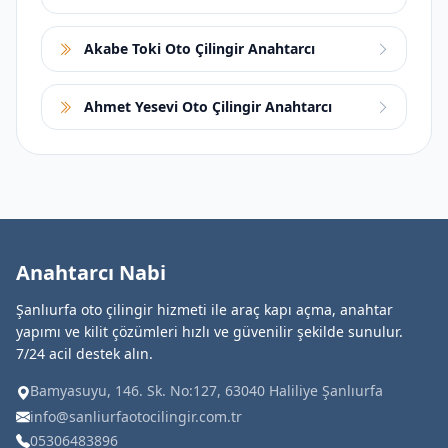
Akabe Toki Oto Çilingir Anahtarcı
Ahmet Yesevi Oto Çilingir Anahtarcı
Anahtarcı Nabi
Şanlıurfa oto çilingir hizmeti ile araç kapı açma, anahtar
yapımı ve kilit çözümleri hızlı ve güvenilir şekilde sunulur.
7/24 acil destek alın.
Bamyasuyu, 146. Sk. No:127, 63040 Haliliye Şanlıurfa
info@sanliurfaotocilingir.com.tr
05306483896