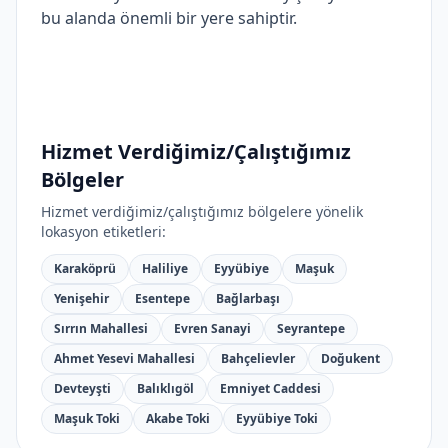
bu alanda önemli bir yere sahiptir.
Hizmet Verdiğimiz/Çalıştığımız
Bölgeler
Hizmet verdiğimiz/çalıştığımız bölgelere yönelik
lokasyon etiketleri:
Karaköprü
Haliliye
Eyyübiye
Maşuk
Yenişehir
Esentepe
Bağlarbaşı
Sırrın Mahallesi
Evren Sanayi
Seyrantepe
Ahmet Yesevi Mahallesi
Bahçelievler
Doğukent
Devteyşti
Balıklıgöl
Emniyet Caddesi
Maşuk Toki
Akabe Toki
Eyyübiye Toki