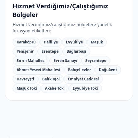
Hizmet Verdiğimiz/Çalıştığımız
Bölgeler
Hizmet verdiğimiz/çalıştığımız bölgelere yönelik
lokasyon etiketleri:
Karaköprü
Haliliye
Eyyübiye
Maşuk
Yenişehir
Esentepe
Bağlarbaşı
Sırrın Mahallesi
Evren Sanayi
Seyrantepe
Ahmet Yesevi Mahallesi
Bahçelievler
Doğukent
Devteyşti
Balıklıgöl
Emniyet Caddesi
Maşuk Toki
Akabe Toki
Eyyübiye Toki