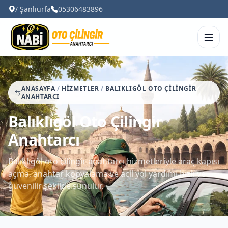
/ Şanlıurfa
05306483896
ANASAYFA
/
HIZMETLER
/
BALIKLIGÖL OTO ÇILINGIR
ANAHTARCI
Balıklıgöl Oto Çilingir
Anahtarcı
Balıklıgöl oto çilingir anahtarcı hizmetleriyle araç kapısı
açma, anahtar kopyalama ve acil yol yardımı hızlı ve
güvenilir şekilde sunulur.